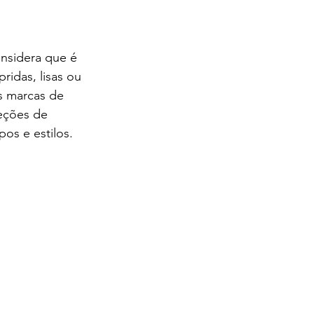
onsidera que é 
idas, lisas ou 
s marcas de 
eções de 
os e estilos.