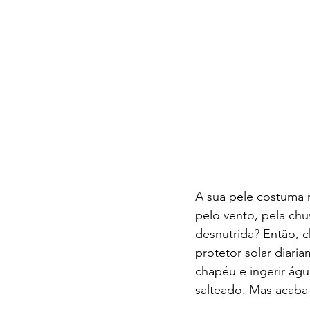
A sua pele costuma re
pelo vento, pela chuv
desnutrida? Então, c
protetor solar diari
chapéu e ingerir ág
salteado. Mas acaba