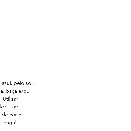
azul, pelo sol, 
da, baça e/ou 
Utilizar 
or, usar 
 de cor e 
e paga!