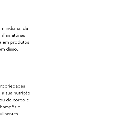
m indiana, da 
nflamatórias 
a em produtos 
ém disso, 
propriedades 
 a sua nutrição 
/ou de corpo e 
 champôs e 
ilhantes. 