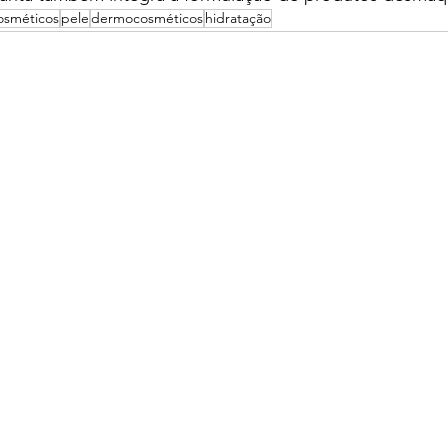
osméticos
pele
dermocosméticos
hidratação