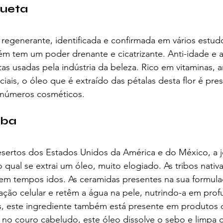
queta
egenerante, identificada e confirmada em vários estudos
ém tem um poder drenante e cicatrizante. Anti-idade e an
as usadas pela indústria da beleza. Rico em vitaminas, a
iais, o óleo que é extraído das pétalas desta flor é pre
inúmeros cosméticos.
oba
esertos dos Estados Unidos da América e do México, a j
 qual se extrai um óleo, muito elogiado. As tribos nativ
 em tempos idos. As ceramidas presentes na sua formul
ção celular e retêm a água na pele, nutrindo-a em prof
, este ingrediente também está presente em produtos 
 no couro cabeludo, este óleo dissolve o sebo e limpa os