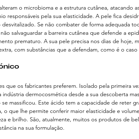
a alteram o microbioma e a estrutura cutânea, atacando as
io responsáveis pela sua elasticidade. A pele fica desidra
desvitalizado. Se não combater de forma adequada tod
 não salvaguardar a barreira cutânea que defende a epi
ento prematuro. A sua pele precisa nos dias de hoje, m
extra, com substâncias que a defendam, como é o caso 
rónico
s que os fabricantes preferem. Isolado pela primeira v
a indústria dermocosmética desde a sua descoberta mas 
se massificou. Este ácido tem a capacidade de reter g
 o que lhe permite conferir maior elasticidade e volume
za e brilho. São, atualmente, muitos os produtos de be
stância na sua formulação.