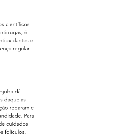
 científicos 
tirrugas, é 
ntioxidantes e 
sença regular 
ojoba dá 
as daquelas 
ação reparam e 
undidade. Para 
de cuidados 
 folículos.