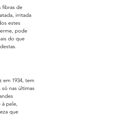
 fibras de 
tada, irritada 
os estes 
derme, pode 
ais do que 
destas.
ez em 1934, tem 
só nas últimas 
randes 
 à pele, 
leza que 