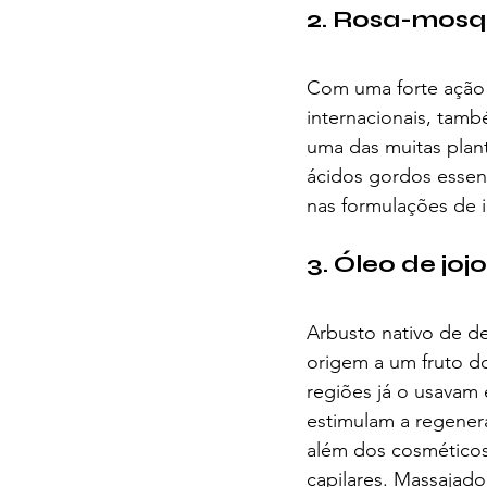
2. Rosa-mos
Com uma forte ação r
internacionais, tamb
uma das muitas plant
ácidos gordos essenc
nas formulações de 
3. Óleo de joj
Arbusto nativo de d
origem a um fruto do
regiões já o usavam
estimulam a regenera
além dos cosméticos
capilares. Massajado