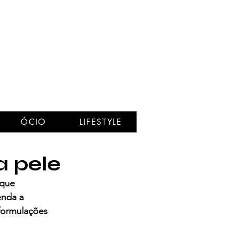
ÓCIO
LIFESTYLE
a pele
 que 
nda a 
formulações 