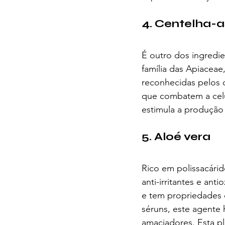
4. Centelha-a
É outro dos ingredie
família das Apiaceae
reconhecidas pelos 
que combatem a celul
estimula a produção d
5. Aloé vera
Rico em polissacári
anti-irritantes e ant
e tem propriedades 
séruns, este agente
amaciadores. Esta p