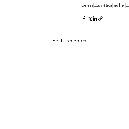
beleza
cosmética
mulher
c
Posts recentes