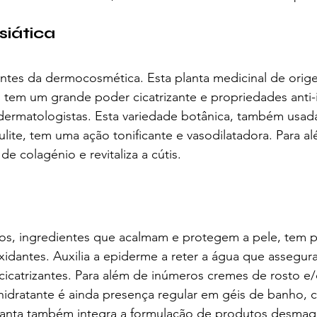
siática
ntes da dermocosmética. Esta planta medicinal de orige
, tem um grande poder cicatrizante e propriedades anti-i
dermatologistas. Esta variedade botânica, também usad
ite, tem uma ação tonificante e vasodilatadora. Para al
e colagénio e revitaliza a cútis.
dos, ingredientes que acalmam e protegem a pele, tem 
ioxidantes. Auxilia a epiderme a reter a água que assegura
cicatrizantes. Para além de inúmeros cremes de rosto e
 hidratante é ainda presença regular em géis de banho,
lanta também integra a formulação de produtos desmaqu