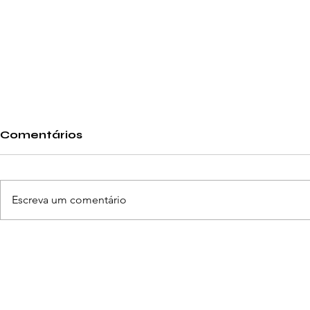
Comentários
Escreva um comentário
LG renova gama de
Dyson rev
eletrodomésticos com
limpeza d
IA
Política de Cookies
Política de Privacidade