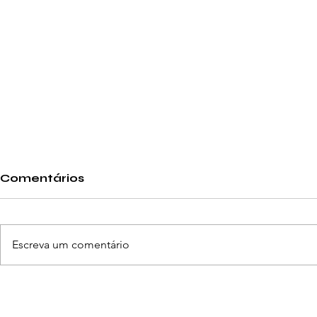
Comentários
Escreva um comentário
Proteja os seus olhos da
Ria mais. 
luminosidade dos ecrãs
para o co