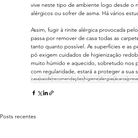
vive neste tipo de ambiente logo desde o n
alérgicos ou sofrer de asma. Há vários es
Assim, fugir à rinite alérgica provocada pel
passa por remover de casa todas as carpetes
tanto quanto possível. As superfícies e as
pó exigem cuidados de higienização redo
muito húmido e aquecido, sobretudo nos per
com regularidade, estará a proteger a sua 
casa
saúde
recomendações
higiene
alergias
ácaros
prev
Posts recentes