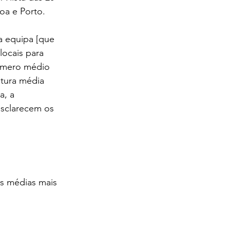
oa e Porto.
 equipa [que 
ocais para 
número médio 
tura média 
a, a 
esclarecem os 
s médias mais 