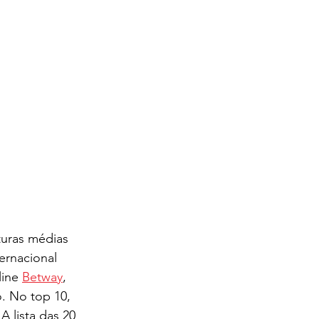
turas médias 
ernacional 
ine 
Betway
, 
. No top 10, 
A lista das 20 