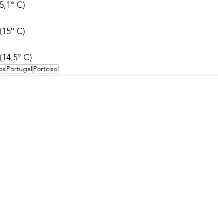
5,1º C)
(15º C)
14,5º C)
os
Portugal
Porto
sol