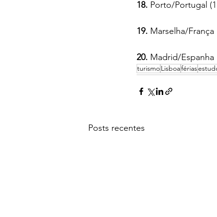
18.
 Porto/Portugal (1
19.
 Marselha/França 
20.
 Madrid/Espanha (
turismo
Lisboa
férias
estud
Posts recentes