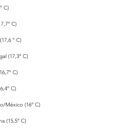
º C)
7,7º C)
17,6 º C)
al (17,3º C)
16,7º C)
6,4º C)
o/México (16º C)
a (15,5º C)