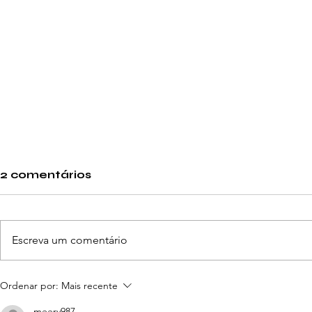
2 comentários
Escreva um comentário
10 museus insólitos a
15 sugest
Ordenar por:
Mais recente
incluir nos seus roteiros
escapada
meery987