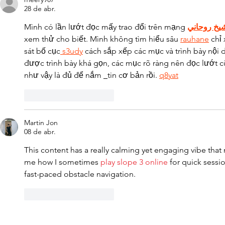
28 de abr.
Mình có lần lướt đọc mấy trao đổi trên mạng 
يخ روحاني
xem thử cho biết. Mình không tìm hiểu sâu 
rauhane
 chỉ
sát bố cục
 s3udy
 cách sắp xếp các mục và trình bày nội 
được trình bày khá gọn, các mục rõ ràng nên đọc lướt c
như vậy là đủ để nắm 
tin cơ bản rồi. 
q8yat
Curtir
Responder
Martin Jon
08 de abr.
This content has a really calming yet engaging vibe that 
me how I sometimes 
play slope 3 online
 for quick sess
fast-paced obstacle navigation.
Curtir
Responder