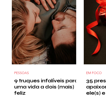
PESSOAS
EM FOCO
9 truques infalíveis para
35 pre
uma vida a dois (mais)
apaixo
feliz
ele(s) e