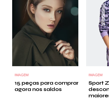
IMAGEM
IMAGEM
15 peças para comprar
Sport 
agora nos saldos
descon
maiore