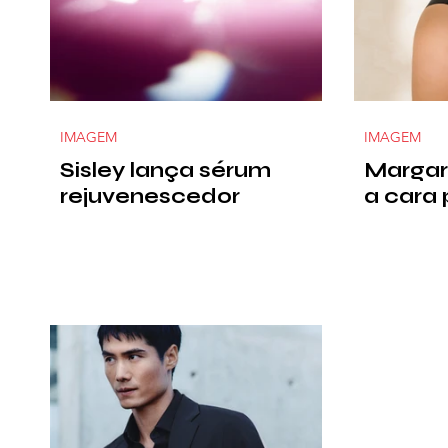
IMAGEM
IMAGEM
Sisley lança sérum
Margar
rejuvenescedor
a cara 