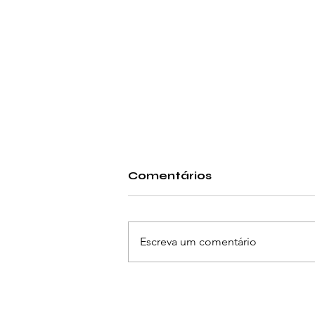
Comentários
Escreva um comentário
Michael Jackson vai ter
filme biográfico