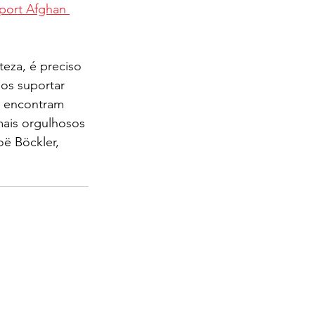
port Afghan 
eza, é preciso 
os suportar 
e encontram 
mais orgulhosos 
ë Böckler, 