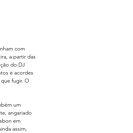
sonham com 
ra, a partir das 
ação do DJ 
ntos e acordes 
que fugir. O 
também um 
te, angariado 
Lisbon em 
inda assim, 