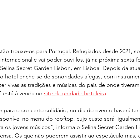
stão trouxe-os para Portugal. Refugiados desde 2021, 
internacional e vai poder ouvi-los, já na próxima sexta-fei
 Selina Secret Garden Lisbon, em Lisboa. Depois da atu
 do hotel enche-se de sonoridades afegãs, com instrume
 vivas as tradições e músicas do país de onde tiveram 
já está à venda no 
site da unidade hoteleira
. 
te para o concerto solidário, no dia do evento haverá 
isponível no menu do rooftop, cujo custo será, igualmen
ra os jovens músicos", informa o Selina Secret Garden 
nsa. Os que não puderem assistir ao espetáculo mas, a