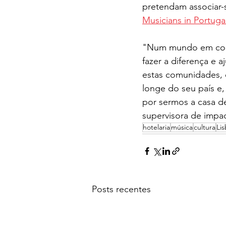
pretendam associar-
Musicians in Portuga
"Num mundo em const
fazer a diferença e 
estas comunidades, e
longe do seu país e,
por sermos a casa d
supervisora de impa
hotelaria
música
cultura
Li
Posts recentes