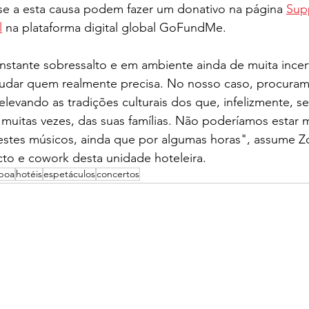
se a esta causa podem fazer um donativo na página 
Sup
l
 na plataforma digital global GoFundMe.   
ante sobressalto e em ambiente ainda de muita incert
ajudar quem realmente precisa. No nosso caso, procuram
levando as tradições culturais dos que, infelizmente, s
 muitas vezes, das suas famílias. Não poderíamos estar 
estes músicos, ainda que por algumas horas", assume Zo
cto e cowork desta unidade hoteleira.
sboa
hotéis
espetáculos
concertos