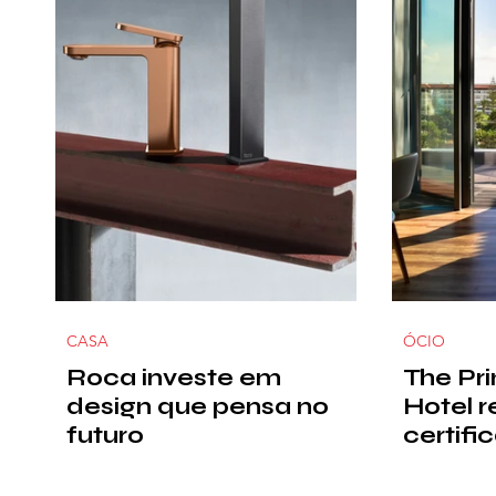
CASA
ÓCIO
Roca investe em
The Pr
design que pensa no
Hotel r
futuro
certifi