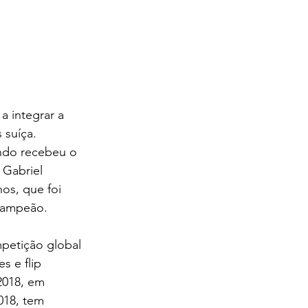
 integrar a 
 suíça. 
ndo recebeu o 
 Gabriel 
os, que foi 
 campeão.
petição global 
s e flip 
2018, em 
018, tem 