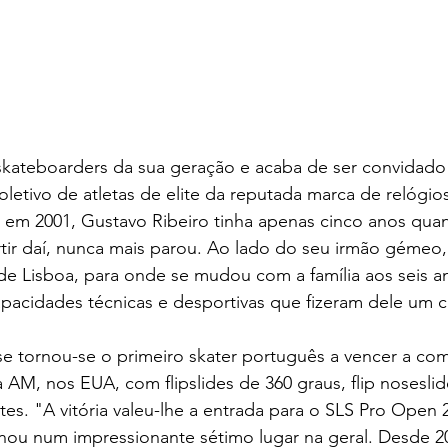
kateboarders da sua geração e acaba de ser convidado a
coletivo de atletas de elite da reputada marca de relógios
em 2001, Gustavo Ribeiro tinha apenas cinco anos qua
rtir daí, nunca mais parou. Ao lado do seu irmão gémeo,
s de Lisboa, para onde se mudou com a família aos seis an
pacidades técnicas e desportivas que fizeram dele um
e tornou-se o primeiro skater português a vencer a com
 AM, nos EUA, com flipslides de 360 graus, flip noseslide
tes. "A vitória valeu-lhe a entrada para o SLS Pro Open 
nou num impressionante sétimo lugar na geral. Desde 2