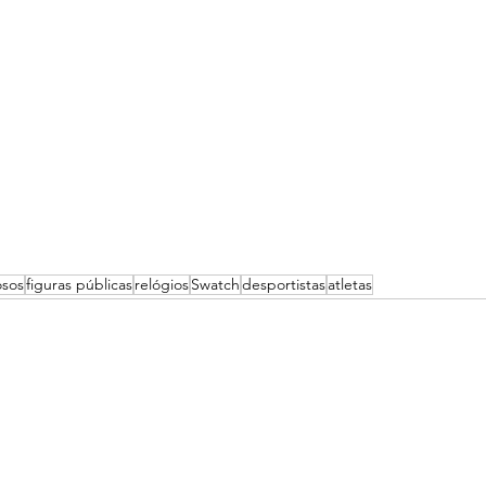
osos
figuras públicas
relógios
Swatch
desportistas
atletas