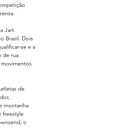
ompetição 
rensa.
a Jart 
 Brasil. Dois 
lificar-se e a 
m de rua 
ar movimentos 
atletas de 
dor, 
de montanha 
 freestyle 
ownsend, o 