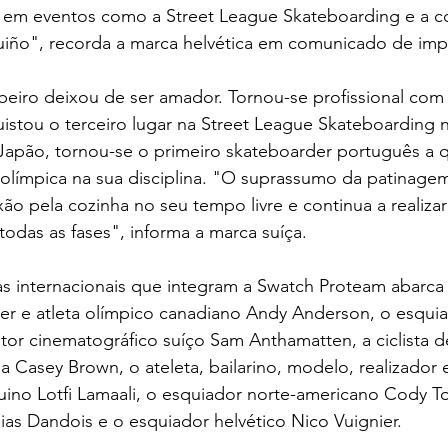
 em eventos como a Street League Skateboarding e a c
iño", recorda a marca helvética em comunicado de imp
eiro deixou de ser amador. Tornou-se profissional com 
stou o terceiro lugar na Street League Skateboarding no
Japão, tornou-se o primeiro skateboarder português a qua
l olímpica na sua disciplina. "O suprassumo da patinage
ão pela cozinha no seu tempo livre e continua a realiz
odas as fases", informa a marca suíça.
tas internacionais que integram a Swatch Proteam abarca 
r e atleta olímpico canadiano Andy Anderson, o esquia
tor cinematográfico suíço Sam Anthamatten, a ciclista 
a Casey Brown, o ateleta, bailarino, modelo, realizador e
ino Lotfi Lamaali, o esquiador norte-americano Cody T
hias Dandois e o esquiador helvético Nico Vuignier. 