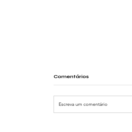
Comentários
Escreva um comentário
T-Rex bate dois
recordes nacionais num