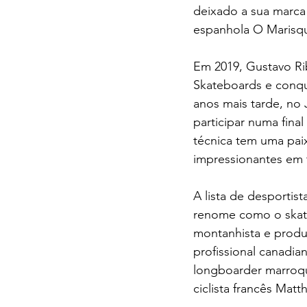
deixado a sua marca
espanhola O Marisqu
Em 2019, Gustavo Rib
Skateboards e conqui
anos mais tarde, no 
participar numa fina
técnica tem uma paix
impressionantes em t
A lista de desportis
renome como o skate
montanhista e produ
profissional canadian
longboarder marroqu
ciclista francês Matt