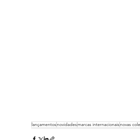
lançamentos
novidades
marcas internacionais
novas col