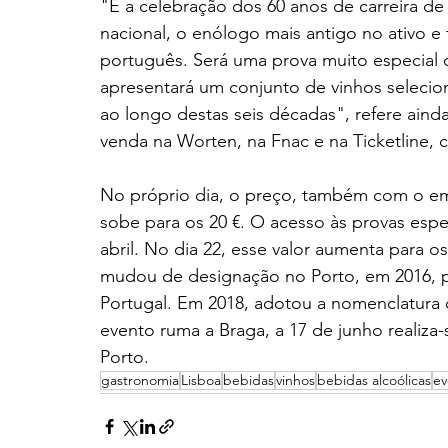
"É a celebração dos 60 anos de carreira d
nacional, o enólogo mais antigo no ativo e f
português. Será uma prova muito especial
apresentará um conjunto de vinhos selecion
ao longo destas seis décadas", refere aind
venda na Worten, na Fnac e na Ticketline, cu
No próprio dia, o preço, também com o e
sobe para os 20 €. O acesso às provas espe
abril. No dia 22, esse valor aumenta para 
mudou de designação no Porto, em 2016, p
Portugal. Em 2018, adotou a nomenclatura 
evento ruma a Braga, a 17 de junho realiz
Porto.
gastronomia
Lisboa
bebidas
vinhos
bebidas alcoólicas
ev