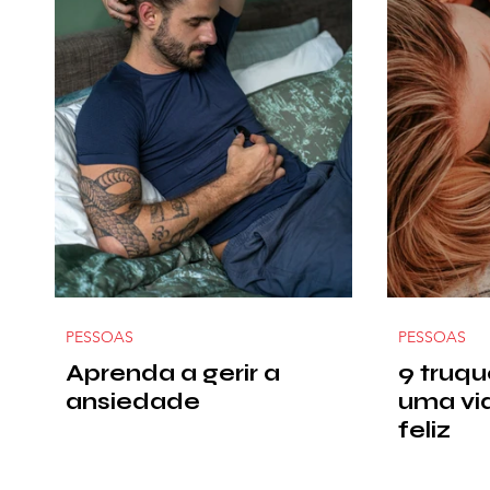
PESSOAS
PESSOAS
Aprenda a gerir a
9 truqu
ansiedade
uma vid
feliz