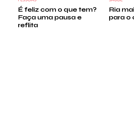
É feliz com o que tem?
Ria mai
Faça uma pausa e
para o 
reflita
Política de Cookies
Política de Privacidade
B
© 2023 por VOID. Orgulhosamente criado
com
Wix.com